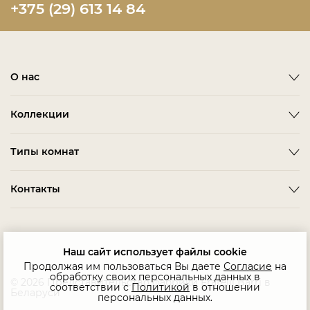
+375 (29) 613 14 84
О нас
О фабрике
Коллекции
Новости
ACCESSORIES
Типы комнат
Партнерам
ALBA
Мебель в наличии
Гардеробная Комната
Контакты
BARDI
Гостиная
BELMONTE
Салоны в Беларуси
Детская Мебель
BIANCA
Домашний Кабинет
Наш сайт использует файлы cookie
BONO
Продолжая им пользоваться Вы даете
Согласие
на
Мягкая Мебель
обработку своих персональных данных в
CHAIRS
© 2026 Представительство фабрики Fratelli Barri в
соответствии с
Политикой
в отношении
Беларуси
Офис
персональных данных.
COMPLEMENTI