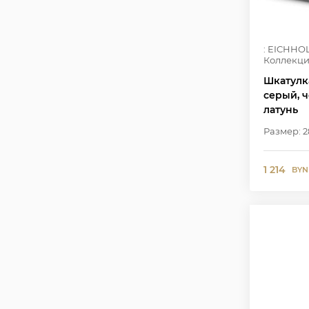
: EICHHO
Коллекци
Шкатулка
серый, 
латунь
Размер: 28
1 214
BYN