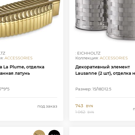
LTZ
: EICHHOLTZ
я:
ACCESSORIES
Коллекция:
ACCESSORIES
 La Plume, отделка
Декоративный элемент
анная латунь
Lausanne (2 шт), отделка 
7*9*5
Размер: 15/18D12.5
743
под заказ
BYN
1 062
BYN