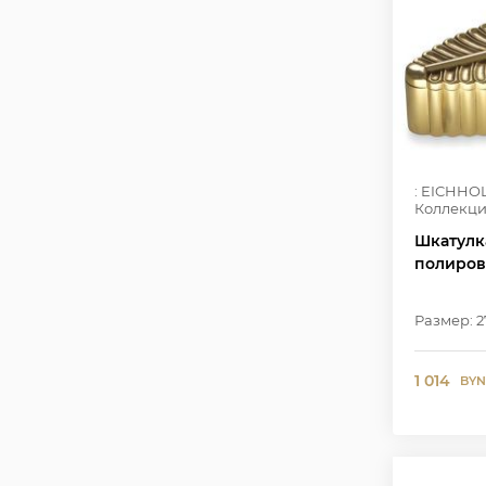
: EICHHO
Коллекци
Шкатулка
полиров
Размер: 2
1 014
BYN