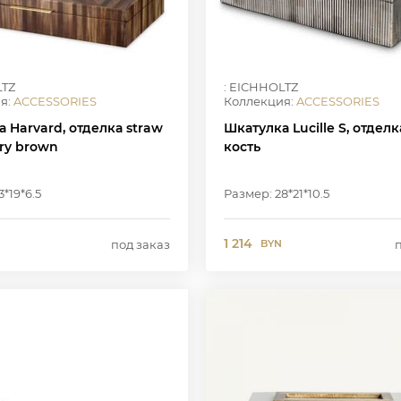
LTZ
: EICHHOLTZ
я:
ACCESSORIES
Коллекция:
ACCESSORIES
 Harvard, отделка straw
Шкатулка Lucille S, отдел
ry brown
кость
*19*6.5
Размер: 28*21*10.5
1 214
под заказ
BYN