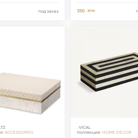
350
под заказ
BYN
LTZ
: VICAL
я:
ACCESSORIES
Коллекция:
HOME DECOR