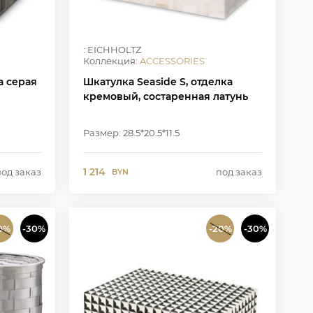
: EICHHOLTZ
Коллекция:
ACCESSORIES
ка серая
Шкатулка Seaside S, отделка
кремовый, состаренная латунь
Размер: 28.5*20.5*11.5
1 214
под заказ
под заказ
BYN
0%
-30%
-20%
-30%