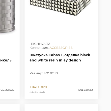
: EICHHOLTZ
Коллекция:
ACCESSORIES
Шкатулка Cabas L, отделка black
никель
and white resin inlay design
Размер: 40*30*10
1 040
BYN
под заказ
под заказ
1 486
BYN