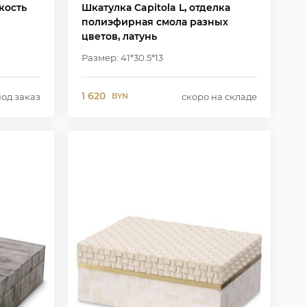
кость
Шкатулка Capitola L, отделка
полиэфирная смола разных
цветов, латунь
Размер: 41*30.5*13
1 620
под заказ
скоро на складе
BYN