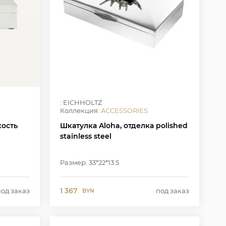
: EICHHOLTZ
Коллекция:
ACCESSORIES
кость
Шкатулка Aloha, отделка polished
stainless steel
Размер: 33*22*13.5
1 367
под заказ
под заказ
BYN