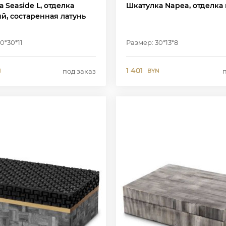
 Seaside L, отделка
Шкатулка Napea, отделка 
й, состаренная латунь
0*30*11
Размер: 30*13*8
1 401
под заказ
N
BYN