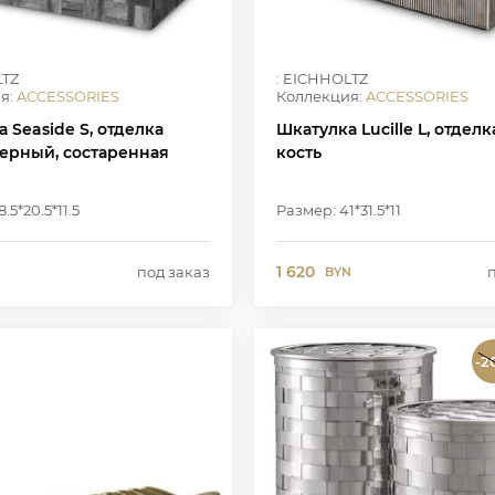
LTZ
: EICHHOLTZ
я:
ACCESSORIES
Коллекция:
ACCESSORIES
 Seaside S, отделка
Шкатулка Lucille L, отдел
черный, состаренная
кость
.5*20.5*11.5
Размер: 41*31.5*11
1 620
под заказ
BYN
-2