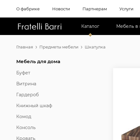
О фабрике
Новости
Партнерам
Услуги
!!
Каталог
Мебель в
Главная
Предметы мебели
Шкатулка
Мебель для дома
Буфет
Витрина
Гардероб
Книжный шкаф
Комод
Консоль
Кровать