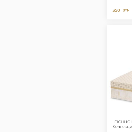
350
BYN
: EICHHO
Коллекци