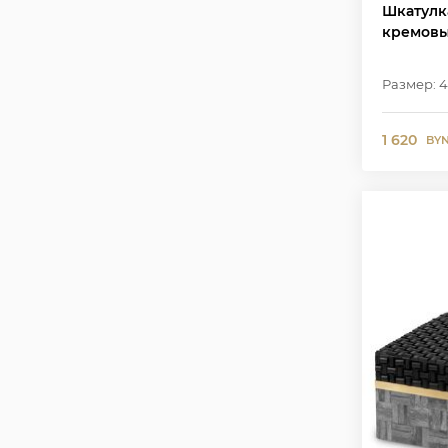
Шкатулка
кремовы
Размер: 4
1 620
BY