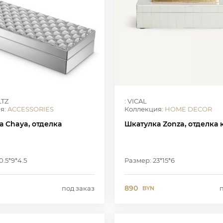
LTZ
: VICAL
я:
ACCESSORIES
Коллекция:
HOME DECOR
а Chaya, отделка
Шкатулка Zonza, отделка 
0.5*9*4.5
Размер: 23*15*6
890
под заказ
BYN