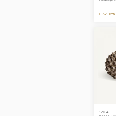
1 132
BYN
: VICAL