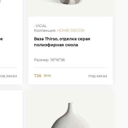
: VICAL
Коллекция:
HOME DECOR
ое
Ваза Thirso, отделка серая
полиэфирная смола
Размер: 16*16*36
726
под заказ
под заказ
BYN