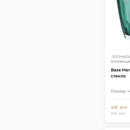
: EICHHO
Коллекци
Ваза Mar
стекло
Размер: 1
431
BYN
615
BYN