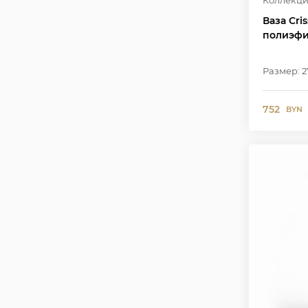
Коллекци
Ваза Cri
полиэфи
Размер: 2
752
BYN