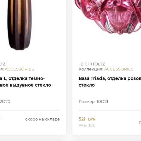
LTZ
: EICHHOLTZ
я:
ACCESSORIES
Коллекция:
ACCESSORIES
ra L, отделка темно-
Ваза Triada, отделка розо
вое выдувное стекло
стекло
62D20
Размер: 10D21
521
скоро на складе
N
BYN
745
BYN