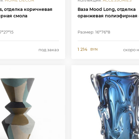
я:
HOME DECOR
Коллекция:
ACCESSORIES
ss, отделка коричневая
Ваза Mood Long, отделка
рная смола
оранжевая полиэфирная 
7*27*15
Размер: 16*76*8
1 214
под заказ
скоро 
BYN