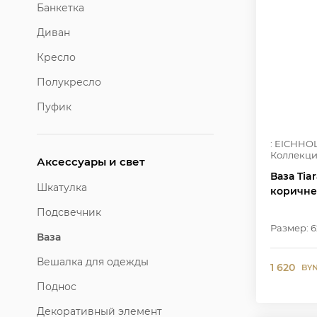
Банкетка
Диван
Кресло
Полукресло
Пуфик
: EICHHO
Коллекци
Аксессуары и свет
Ваза Tia
Шкатулка
коричне
Подсвечник
Размер: 
Ваза
Вешалка для одежды
1 620
BY
Поднос
Декоративный элемент