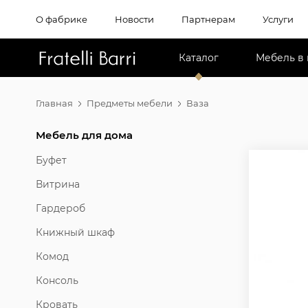
О фабрике
Новости
Партнерам
Услуги
!!
Каталог
Мебель в
Главная
Предметы мебели
Ваза
Мебель для дома
Буфет
Витрина
Гардероб
Книжный шкаф
Комод
Консоль
Кровать