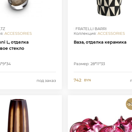
LTZ
: FRATELLI BARRI
я:
ACCESSORIES
Коллекция:
ACCESSORIES
nni L, отделка
Ваза, отделка керамика
вое стекло
5*9*34
Размер: 28*11*33
742
под заказ
BYN
-2