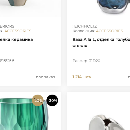
TERIORS
: EICHHOLTZ
я:
ACCESSORIES
Коллекция:
ACCESSORIES
делка керамика
Ваза Aila L, отделка голуб
стекло
*15*25.5
Размер: 31D20
1 214
под заказ
BYN
-20%
-30%