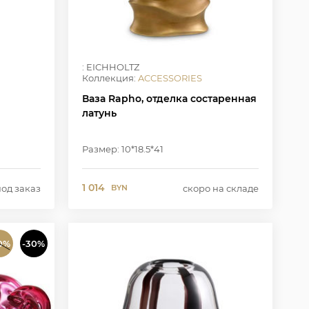
: EICHHOLTZ
Коллекция:
ACCESSORIES
Ваза Rapho, отделка состаренная
латунь
Размер: 10*18.5*41
1 014
под заказ
скоро на складе
BYN
0%
-30%