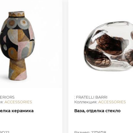
TERIORS
: FRATELLI BARRI
я:
ACCESSORIES
Коллекция:
ACCESSORIES
делка керамика
Ваза, отделка стекло
39D22
Размер: 22*16*18