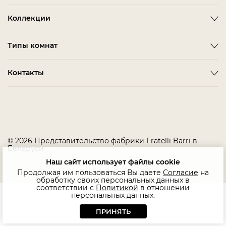
О фабрике
Коллекции
Новости
ACCESSORIES
Типы комнат
Партнерам
ALBA
Мебель в наличии
Гардеробная Комната
Контакты
BARDI
Гостиная
BELMONTE
Салоны в Беларуси
Детская Мебель
BIANCA
Домашний Кабинет
BONO
Мягкая Мебель
CHAIRS
© 2026 Представительство фабрики Fratelli Barri в
Беларуси
Офис
COMPLEMENTI
Наш сайт использует файлы cookie
Спальня
CONCEPT
Продолжая им пользоваться Вы даете
Согласие
на
обработку своих персональных данных в
Столовая
EMOTION SALE
соответствии с
Политикой
в отношении
персональных данных.
FLORENCE
ПРИНЯТЬ
IMMAGINE