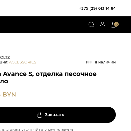
+375 (29) 613 14 84
0
HOLTZ
ция
:
ACCESSORIES
в наличии
 Avance S, отделка песочное
кло
5
BYN
Заказать
доставки уточняйте у менеджера