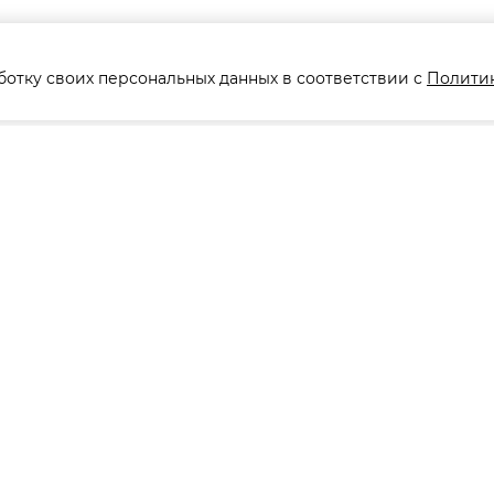
ботку своих персональных данных в соответствии с
Полити
Коллекции
ACCESSORIES
ALBA
BARDI
BELMONTE
BIANCA
BONO
CHAIRS
COMPLEMENTI