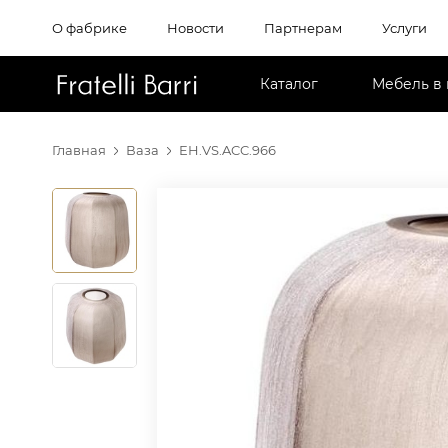
О фабрике
Новости
Партнерам
Услуги
!!
Каталог
Мебель в
Главная
Ваза
EH.VS.ACC.966