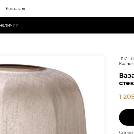
Контакты
 наличии
: EICH
Коллек
Ваза
сте
1 20
Сроки 