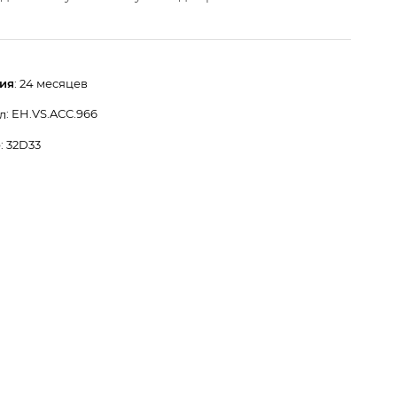
ия
: 24 месяцев
: EH.VS.ACC.966
л
: 32D33