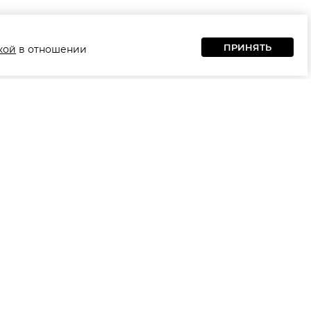
ПРИНЯТЬ
кой
в отношении
Типы комнат
Гардеробная Комната
Гостиная
Детская Мебель
Домашний Кабинет
Мягкая Мебель
Офис
Спальня
Столовая